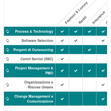
Fashion & Luxury
Insurance
Oil
Retail
Process & Technology
Software Selection
Progetti di Outsourcing
Centri Servizi (SSC)
Project Management &
PMO
Organizzazione e
Risorse Umane
Change Management e
Comunicazione