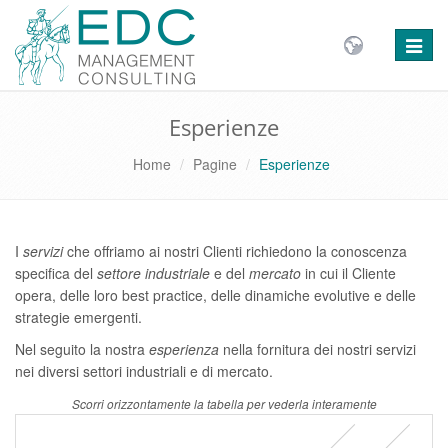
Toggle
naviga
Esperienze
Home
Pagine
Esperienze
I
servizi
che offriamo ai nostri Clienti richiedono la conoscenza
specifica del
settore industriale
e del
mercato
in cui il Cliente
opera, delle loro best practice, delle dinamiche evolutive e delle
strategie emergenti.
Nel seguito la nostra
esperienza
nella fornitura dei nostri servizi
nei diversi settori industriali e di mercato.
Scorri orizzontamente la tabella per vederla interamente